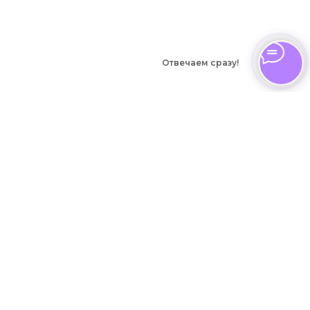
Отвечаем сразу!
Виды
деятельности
Котлы на угле и дровах
Котлы на дровах и
брикетах
© Завод Броня.
Вертикальные мангалы
Отопительное
Обработка металла