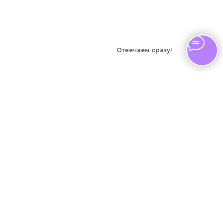
Отвечаем сразу!
Виды
деятельности
Котлы на угле и дровах
Котлы на дровах и
брикетах
© Завод Броня.
Вертикальные мангалы
Отопительное