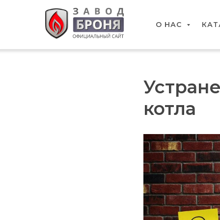
О НАС
КАТ
Устране
котла