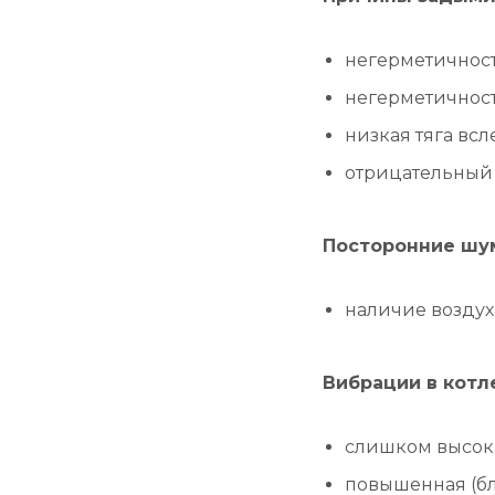
негерметичност
негерметичност
низкая тяга вс
отрицательный
Посторонние шу
наличие воздух
Вибрации в котл
слишком высока
повышенная (бл