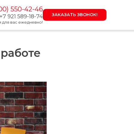
00) 550-42-4
6
ЗАКАЗАТЬ ЗВОНОК!
+7 921 589-18-74
 для вас еже
д
невно!
 работе