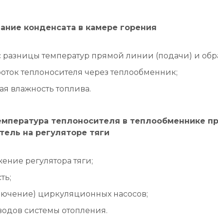
ание конденсата в камере горения
 разницы температур прямой линии (подачи) и обра
ток теплоносителя через теплообменник;
я влажность топлива.
емпература теплоносителя в теплообменнике п
тель на регуляторе тяги
ение регулятора тяги;
ть;
лючение) циркуляционных насосов;
водов системы отопления.