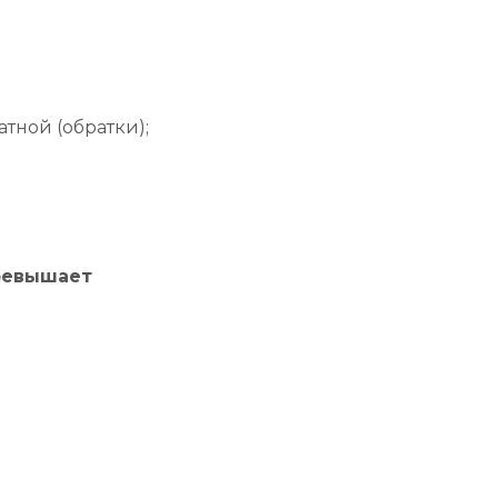
тной (обратки);
ревышает