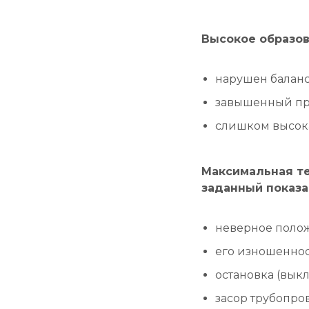
Высокое образов
нарушен баланс
завышенный про
слишком высока
Максимальная т
заданный показа
неверное полож
его изношеннос
остановка (вык
засор трубопро