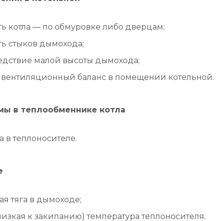
ь котла — по обмуровке либо дверцам;
ь стыков дымохода;
ледствие малой высоты дымохода;
 вентиляционный баланс в помещении котельной.
мы в теплообменнике котла
а в теплоносителе.
е
я тяга в дымоходе;
изкая к закипанию) температура теплоносителя.