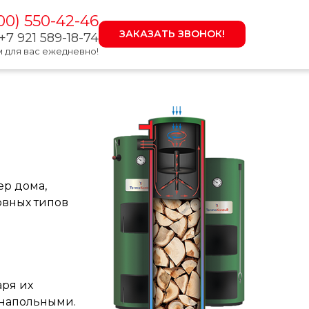
00) 550-42-4
6
ЗАКАЗАТЬ ЗВОНОК!
+7 921 589-18-74
 для вас еже
д
невно!
ер дома,
овных типов
аря их
 напольными.