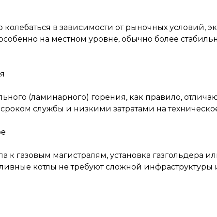
но колебаться в зависимости от рыночных условий, 
 особенно на местном уровне, обычно более стабильн
ия
ьного (ламинарного) горения, как правило, отлича
сроком службы и низкими затратами на техническо
ре
па к газовым магистралям, установка газгольдера ил
пливные котлы не требуют сложной инфраструктуры и